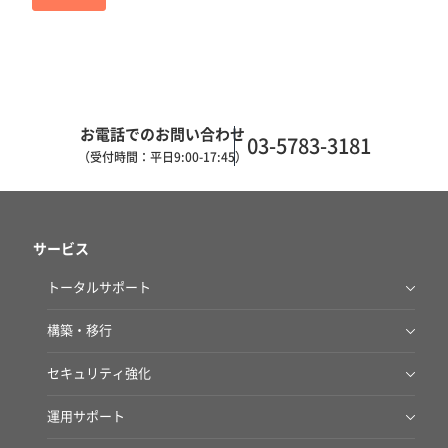
お電話でのお問い合わせ
03-5783-3181
（受付時間：平日9:00-17:45）
サービス
トータルサポート
AWS Total Care Suite
構築・移行
AWSクラウドあんしん導入・運用サービス
セキュリティ強化
AWSクラウドあんしん導入・運用サービス for ファイルサーバー
脆弱性診断サービス
運用サポート
AWS移行サービス
Deep Security IT Protection Service