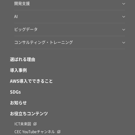
CEC SOC
政府向けクラウド・OSS AWS移行サービス
開発支援
閉域網接続サービス
マネージドサービス （リモート運用サービス）
Amazon RDS AWS移行サービス
BizDevOps伴走支援サービス
AI
ハイブリッドクラウドスターターパック on AWS
IoT開発支援サービス
生成AI導入支援サービス
AWSアセスメントサービス
ビッグデータ
生成AIワークショップ
商用UNIXマイグレーションサービス for AWS
ビッグデータ 基盤構築サービス
コンサルティング・トレーニング
Amazon Quick伴走支援サービス
VMware まるっと移行サービス for AWS
パブリッククラウド監査サービス
選ばれる理由
アプリケーション移行アセスメントサービス for AWS
導入事例
AWS導入でできること
SDGs
お知らせ
お役立ちコンテンツ
ICT未来図
CEC YouTubeチャンネル