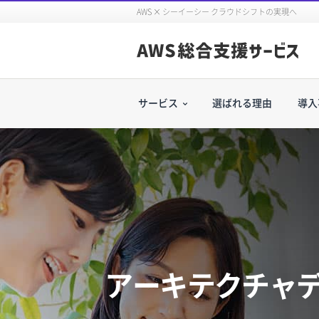
AWS × シーイーシー クラウドシフトの実現へ
サービス
選ばれる理由
導入
サービス一覧へ
運用、セキュリティ、保守までトータル
AWS Total Care Suite
AWSの活用事例やイベント情報など、
ています。
構築・移行
アーキテクチャ
AWSクラウドあんしん導入・運用サ
政府向けクラウド・OSS AWS移行サ