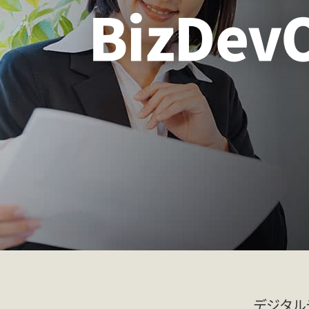
AWSアセスメントサービス
BizD
セキュリティ強化
脆弱性診断サービス
Deep Security IT Protection Service
閉域網接続サービス
AI
生成AI導入支援サービス
生成AIワークショップ
Amazon Quick伴走支援サービス
デジタル