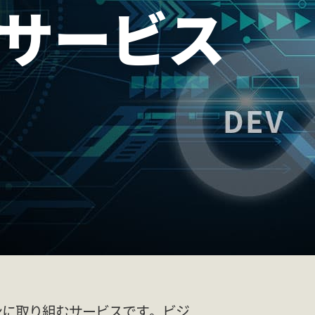
S
援サービス
ware まるっと移行サービス for AWS
援
DevOps
伴走支援サービス
T開発支援サービス
ルティング・トレーニング
ブリッククラウド監査サービス
プリケーション移行アセスメントサービス
 AWS
ンに取り組むサービスです。ビジ