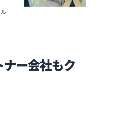
イル
トナー会社もク
。