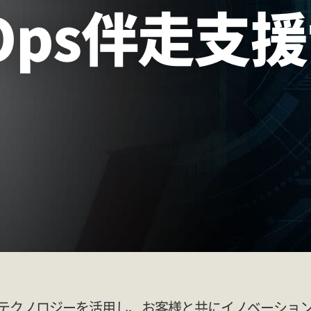
Amazon RDS AWS移行サービス
AW
evOps伴走支
商用UNIXマイグレーションサービス for
VM
AWS
運用サポート
開発支
CEC SOC
Biz
マネージドサービス （リモート運用サービ
Io
ス）
ビッグデータ
コンサ
ビッグデータ 基盤構築サービス
パ
ア
for
テクノロジーを活用し、お客様と共にイノベーショ