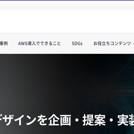
事例
AWS導入でできること
SDGs
お役立ちコンテンツ
サポート
タイムリーなトピックスを発信し
クラウド初心者向けに、AWSとA
やすく解説します。
デザインを
企画・提案・実
ービス
AWSクラウドあんしん導入・運用サービス
A
for ファイルサーバー
ービス
ハ