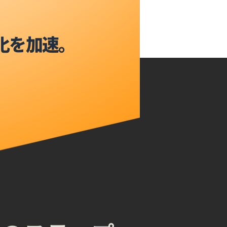
化を加速。
。