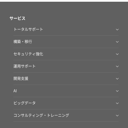
サービス
トータルサポート
AWS Total Care Suite
構築・移行
AWSクラウドあんしん導入・運用サービス
セキュリティ強化
AWSクラウドあんしん導入・運用サービス for ファイルサーバー
脆弱性診断サービス
運用サポート
AWS移行サービス
Deep Security IT Protection Service
CEC SOC
政府向けクラウド・OSS AWS移行サービス
開発支援
閉域網接続サービス
マネージドサービス （リモート運用サービス）
Amazon RDS AWS移行サービス
BizDevOps伴走支援サービス
AI
ハイブリッドクラウドスターターパック on AWS
IoT開発支援サービス
生成AI導入支援サービス
AWSアセスメントサービス
ビッグデータ
生成AIワークショップ
商用UNIXマイグレーションサービス for AWS
ビッグデータ 基盤構築サービス
コンサルティング・トレーニング
Amazon Quick伴走支援サービス
VMware まるっと移行サービス for AWS
パブリッククラウド監査サービス