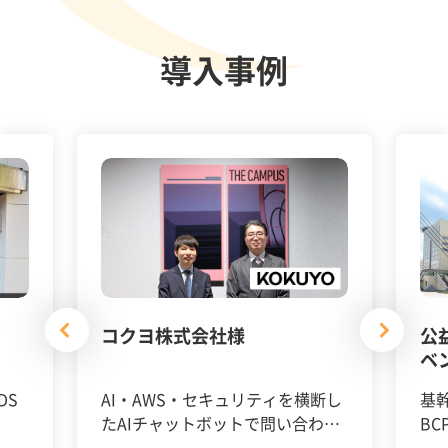
導入事例
コクヨ株式会社様
公
ベ
DS
AI・AWS・セキュリティを横断し
基
たAIチャットボットで問い合わせ
BC
対応の約1/3を自動化
を