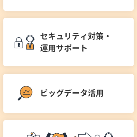
多様なサービス、費用とスケジュールの最適な
見極め方
AWS移行に関する知識不足
セキュリティ対策・
レガシーシステムをクラウド・OSSへ環境移行
したい
運用サポート
人材不足で進まないセキュリティ対策
クラウド上へのファイルサーバー構築、移行
情報システム部門の人手が足りず、クラウド運
クラウドサービスの提供から24時間365日の運
用を任せたい
用代行までを任せたい
ビッグデータ活用
ビッグデータ活用環境をスピーディに構築した
い