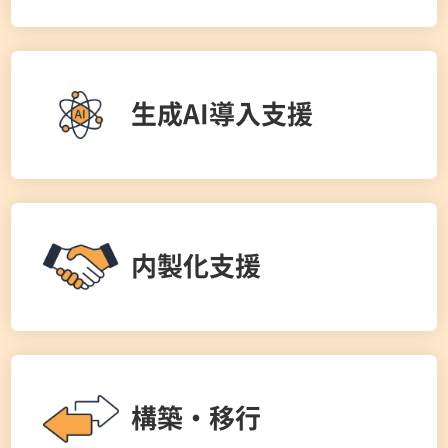
AWS利用料ドル払いなどの対応が難しい
生成AI導入支援
生成AIを活用し、業務効率化を促進したい
生成AIの具体的な活用方法を実際に知りたい
内製化支援
自社に適したクラウドサービスがわからない
DX促進のためにクラウド運用を進めていきた
いが技術ノウハウに課題がある
構築・移行
独学のAWS活用を見直したい