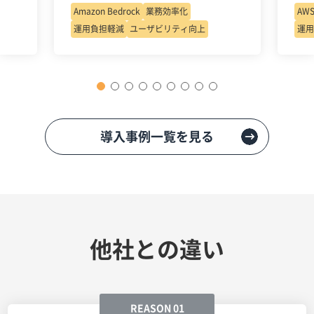
Amazon Bedrock
業務効率化
AW
運用負担軽減
ユーザビリティ向上
運用
導入事例一覧を見る
他社との違い
REASON 01