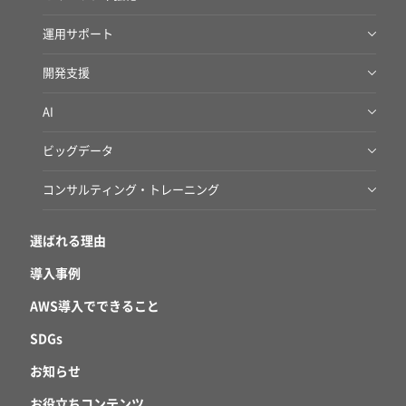
AWSクラウドあんしん導入・運用サービス for ファイルサーバー
脆弱性診断サービス
運用サポート
AWS移行サービス
Deep Security IT Protection Service
CEC SOC
政府向けクラウド・OSS AWS移行サービス
開発支援
閉域網接続サービス
マネージドサービス （リモート運用サービス）
Amazon RDS AWS移行サービス
BizDevOps伴走支援サービス
AI
ハイブリッドクラウドスターターパック on AWS
IoT開発支援サービス
生成AI導入支援サービス
AWSアセスメントサービス
ビッグデータ
生成AIワークショップ
商用UNIXマイグレーションサービス for AWS
ビッグデータ 基盤構築サービス
コンサルティング・トレーニング
Amazon Quick伴走支援サービス
VMware まるっと移行サービス for AWS
パブリッククラウド監査サービス
選ばれる理由
アプリケーション移行アセスメントサービス for AWS
導入事例
AWS導入でできること
SDGs
お知らせ
お役立ちコンテンツ